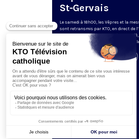
St-Gervais
Le samedi à 18h00, les Vêpres et la mes
sont retransmis par KTO, en direct de l’
Saint-Gervais-Saint-Protais (Paris, IVe),
les Fraternités Monastiques de Jérusal
Visiter la page de l'émission