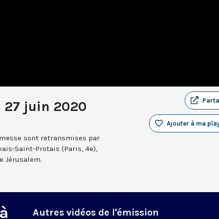
Part
 27 juin 2020
Ajouter à ma play
a messe sont retransmises par
ais-Saint-Protais (Paris, 4e),
e Jérusalem.
 à
Autres vidéos de l'émission