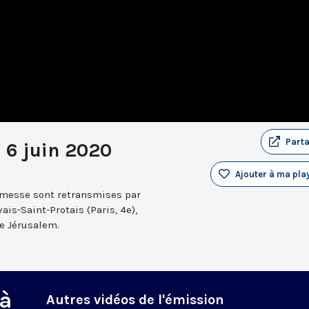
Part
 6 juin 2020
Ajouter à ma play
a messe sont retransmises par
ais-Saint-Protais (Paris, 4e),
e Jérusalem.
 à
Autres vidéos de l'émission