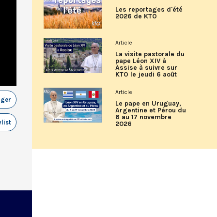
Les reportages d'été
2026 de KTO
Article
La visite pastorale du
pape Léon XIV à
Assise à suivre sur
KTO le jeudi 6 août
Article
ager
Le pape en Uruguay,
Argentine et Pérou du
6 au 17 novembre
list
2026