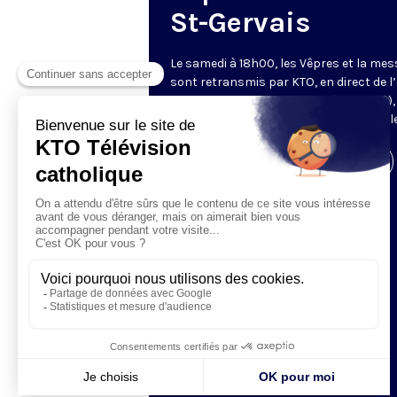
St-Gervais
Le samedi à 18h00, les Vêpres et la mes
sont retransmis par KTO, en direct de l’
Saint-Gervais-Saint-Protais (Paris, IVe),
les Fraternités Monastiques de Jérusal
Visiter la page de l'émission