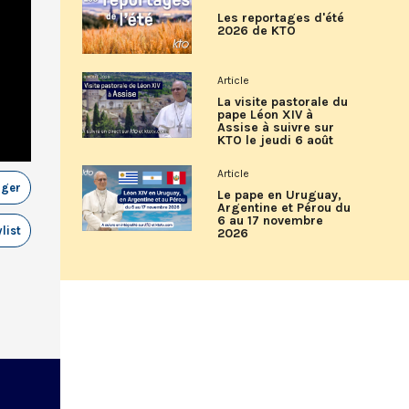
Les reportages d'été
2026 de KTO
Article
La visite pastorale du
pape Léon XIV à
Assise à suivre sur
KTO le jeudi 6 août
Article
ager
Le pape en Uruguay,
Argentine et Pérou du
6 au 17 novembre
list
2026