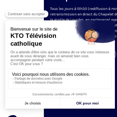
Tous les jours à 15h30 (rediffusion à min
retransmission en direct du Chapelet d
la grotte de Lourdes, en partenariat ave
Sanctuaires. Chaque jour, l'une des qua
méditations des mystères du Rosaire e
proposée en communion de prière avec
pèlerins à Lourdes.
Visiter la page de l'émission