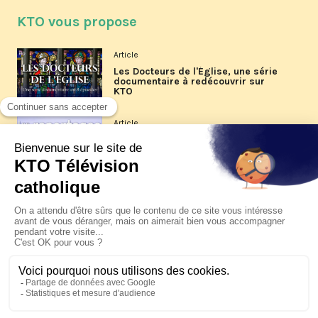
KTO vous propose
Article
Les Docteurs de l'Église, une série
documentaire à redécouvrir sur
KTO
Article
Les reportages d'été 2026 de KTO
Article
La visite pastorale du pape Léon
XIV à Assise à suivre sur KTO le
jeudi 6 août
Article
Le pape en Uruguay, Argentine et
Pérou du 6 au 17 novembre 2026