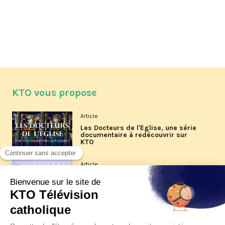
KTO vous propose
Article
Les Docteurs de l'Église, une série
documentaire à redécouvrir sur
KTO
Article
Les reportages d'été 2026 de KTO
Article
La visite pastorale du pape Léon