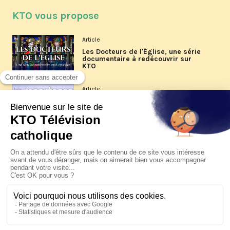
KTO vous propose
Article
Les Docteurs de l'Église, une série
documentaire à redécouvrir sur
KTO
Article
Les reportages d'été 2026 de KTO
Article
La visite pastorale du pape Léon
XIV à Assise à suivre sur KTO le
jeudi 6 août
Article
Le pape en Uruguay, Argentine et
Pérou du 6 au 17 novembre 2026