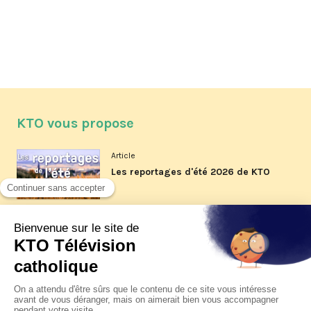
KTO vous propose
Article
Les reportages d'été 2026 de KTO
Article
La visite pastorale du pape Léon
XIV à Assise à suivre sur KTO le
jeudi 6 août
Article
Le pape en Uruguay, Argentine et