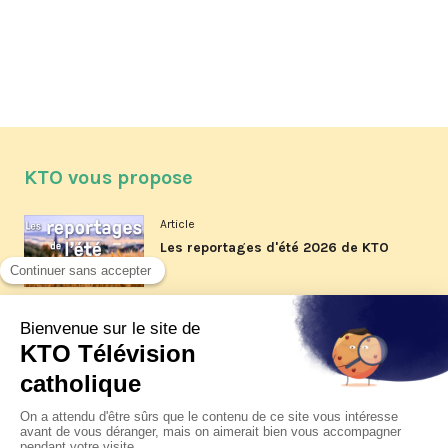
KTO vous propose
Article
Les reportages d'été 2026 de KTO
Article
La visite pastorale du pape Léon
XIV à Assise à suivre sur KTO le
jeudi 6 août
Article
Le pape en Uruguay, Argentine et