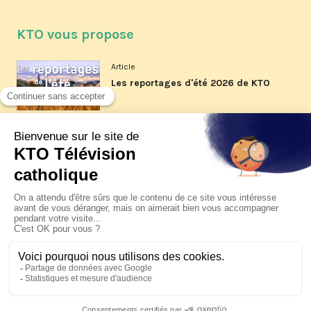
KTO vous propose
Article
Les reportages d'été 2026 de KTO
Article
La visite pastorale du pape Léon
XIV à Assise à suivre sur KTO le
jeudi 6 août
Article
Le pape en Uruguay, Argentine et
Pérou du 6 au 17 novembre 2026
© KTO 2026 —
Contact
—
Mentions légales