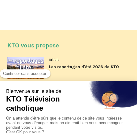
KTO vous propose
Article
Les reportages d'été 2026 de KTO
Article
La visite pastorale du pape Léon
XIV à Assise à suivre sur KTO le
jeudi 6 août
Article
Le pape en Uruguay, Argentine et
Pérou du 6 au 17 novembre 2026