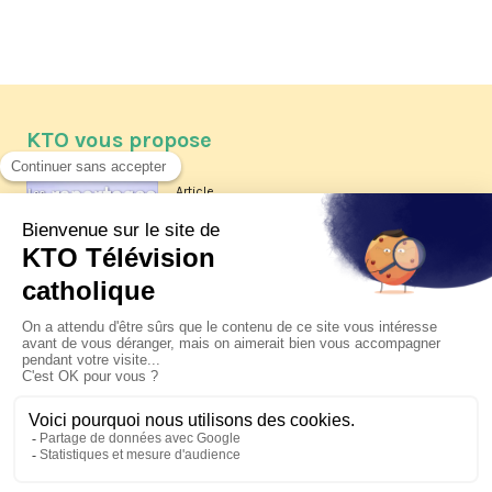
KTO vous propose
Article
Les reportages d'été 2026 de KTO
Article
La visite pastorale du pape Léon
XIV à Assise à suivre sur KTO le
jeudi 6 août
Article
Le pape en Uruguay, Argentine et
Pérou du 6 au 17 novembre 2026