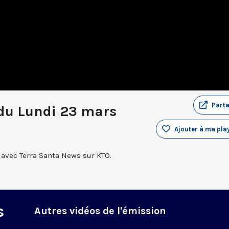
Part
du Lundi 23 mars
Ajouter à ma play
 avec Terra Santa News sur KTO.
s
Autres vidéos de l'émission