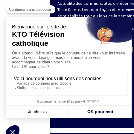
Actualité des communautés chrétienne
Terre Sainte. Les reportages et intervie
sont réalisés tout au long de la semain
le Centre des Médias de la Custodie
Franciscaine de Terre Sainte. En parten
avec le Franciscan Media Center.
Visiter la page de l'émission