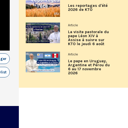
Les reportages d'été
2026 de KTO
Article
La visite pastorale du
pape Léon XIV à
Assise à suivre sur
KTO le jeudi 6 août
Article
ager
Le pape en Uruguay,
Argentine et Pérou du
6 au 17 novembre
list
2026