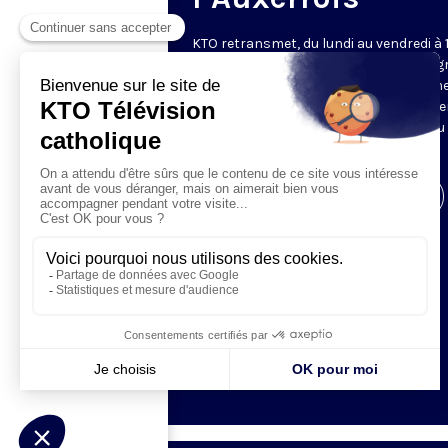
KTO retransmet, du lundi au vendredi à 
les vêpres en direct de Saint-Germain g
une technologie innovante : un système
captation multicaméra en direct total
automatisé, qui offre une réalisation au
près de la célébration.
Visiter la page de l'émission