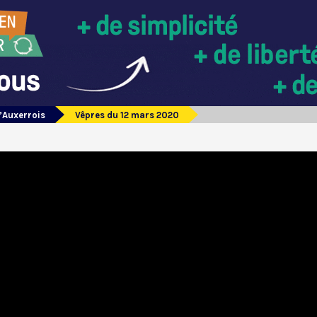
’Auxerrois
Vêpres du 12 mars 2020