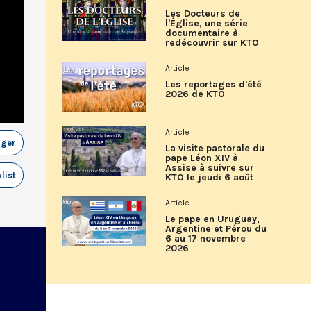
Les Docteurs de
l'Église, une série
documentaire à
redécouvrir sur KTO
Article
Les reportages d'été
2026 de KTO
Article
ager
La visite pastorale du
pape Léon XIV à
Assise à suivre sur
list
KTO le jeudi 6 août
Article
Le pape en Uruguay,
Argentine et Pérou du
6 au 17 novembre
2026