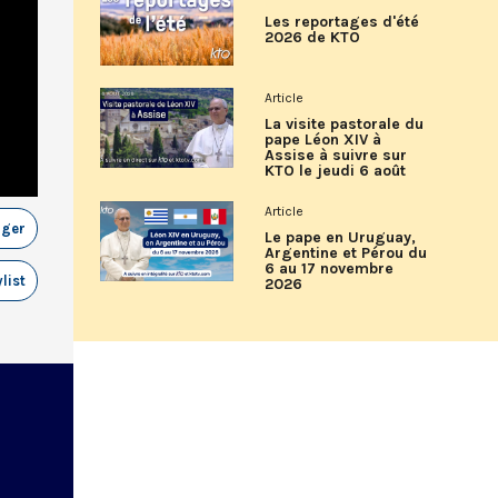
Les reportages d'été
2026 de KTO
Article
La visite pastorale du
pape Léon XIV à
Assise à suivre sur
KTO le jeudi 6 août
Article
ager
Le pape en Uruguay,
Argentine et Pérou du
6 au 17 novembre
list
2026