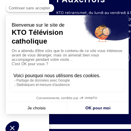
KTO retransmet, du lundi au vendredi à 
les vêpres en direct de Saint-Germain g
une technologie innovante : un système
captation multicaméra en direct total
automatisé, qui offre une réalisation au
près de la célébration.
Visiter la page de l'émission