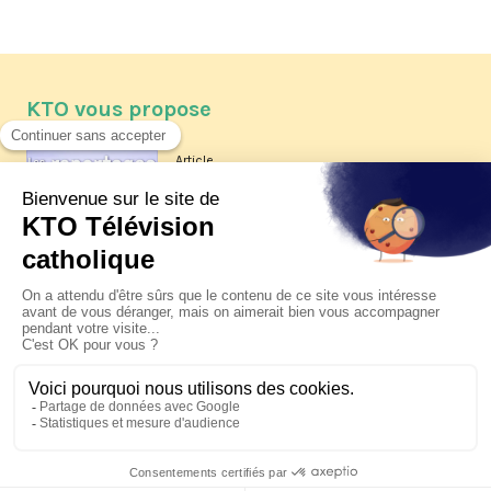
KTO vous propose
Article
Les reportages d'été 2026 de KTO
Article
La visite pastorale du pape Léon
XIV à Assise à suivre sur KTO le
jeudi 6 août
Article
Le pape en Uruguay, Argentine et
Pérou du 6 au 17 novembre 2026