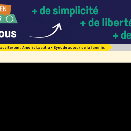
ace Berten : Amoris Laetitia - Synode autour de la famille.