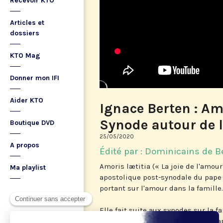
Recevoir KTO
Articles et
dossiers
KTO Mag
Donner mon IFI
Aider KTO
Ignace Berten : Amo
Synode autour de l
Boutique DVD
25/05/2020
A propos
Édité par : Dominicains de B
Amoris lætitia (« La joie de l'amour
Ma playlist
apostolique post-synodale du pape
portant sur l'amour dans la famille.
Elle fait suite aux synodes sur la f
Ce document composé de neuf chap