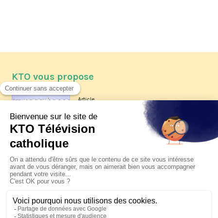
KTO vous propose
Article
Les reportages d'été 2026 de KTO
Article
La visite pastorale du pape Léon
XIV à Assise à suivre sur KTO le
jeudi 6 août
Article
Le pape en Uruguay, Argentine et
Pérou du 6 au 17 novembre 2026