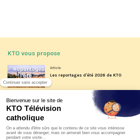
KTO vous propose
Article
Les reportages d'été 2026 de KTO
Article
La visite pastorale du pape Léon
XIV à Assise à suivre sur KTO le
jeudi 6 août
Article
Le pape en Uruguay, Argentine et
Pérou du 6 au 17 novembre 2026