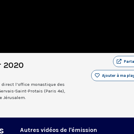
Part
r 2020
Ajouter à ma play
 direct l’office monastique des
Gervais-Saint-Protais (Paris 4e),
e Jérusalem.
s
Autres vidéos de l'émission