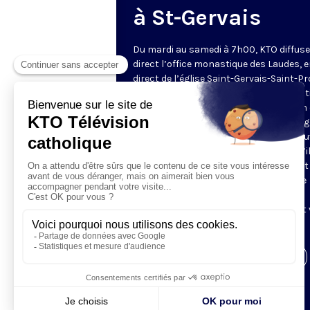
à St-Gervais
Du mardi au samedi à 7h00, KTO diffuse
direct l’office monastique des Laudes, 
direct de l’église Saint-Gervais-Saint-Pr
(Paris IVe), avec les Fraternités Monas
de Jérusalem. Les Laudes – dont le nom
dérivé du terme latin qui signifie "louang
sont d’abord la prière de louange qui ou
journée pour remercier Dieu du don qu’i
fait de ce jour nouveau, et le placer tout
entier sous son regard. Mais son heure
matinale éveille aussi le souvenir de la
Résurrection du Seigneur, "soleil levant
nous visiter" (Lc 1,28).
Visiter la page de l'émission