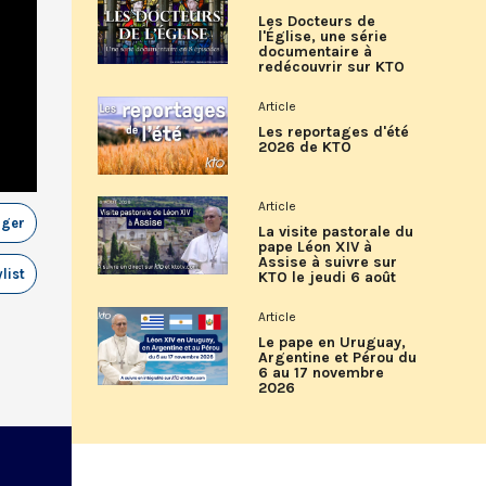
Les Docteurs de
l'Église, une série
documentaire à
redécouvrir sur KTO
Article
Les reportages d'été
2026 de KTO
Article
ager
La visite pastorale du
pape Léon XIV à
Assise à suivre sur
list
KTO le jeudi 6 août
Article
Le pape en Uruguay,
Argentine et Pérou du
6 au 17 novembre
2026