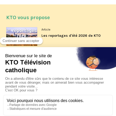
KTO vous propose
Article
Les reportages d'été 2026 de KTO
Article
La visite pastorale du pape Léon
XIV à Assise à suivre sur KTO le
jeudi 6 août
Article
Le pape en Uruguay, Argentine et
Pérou du 6 au 17 novembre 2026
© KTO 2026 —
Contact
—
Mentions légales