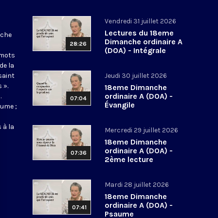
Vendredi 31 juillet 2026
Lectures du 18eme
nche
Dimanche ordinaire A
28:26
(DOA) - Intégrale
 mots
de la
saint
Jeudi 30 juillet 2026
 ».
18eme Dimanche
ordinaire A (DOA) -
.
07:04
Évangile
aume ;
 à la
Mercredi 29 juillet 2026
18eme Dimanche
ordinaire A (DOA) -
07:36
2ème lecture
Mardi 28 juillet 2026
18eme Dimanche
ordinaire A (DOA) -
07:41
Psaume