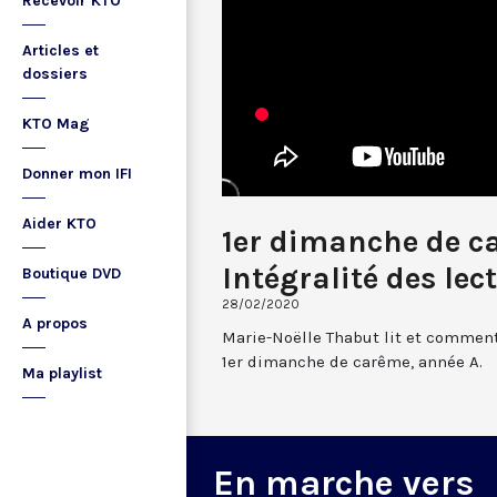
Recevoir KTO
Articles et
dossiers
KTO Mag
Donner mon IFI
Aider KTO
1er dimanche de c
Intégralité des lec
Boutique DVD
28/02/2020
A propos
Marie-Noëlle Thabut lit et comment
1er dimanche de carême, année A.
Ma playlist
En marche vers