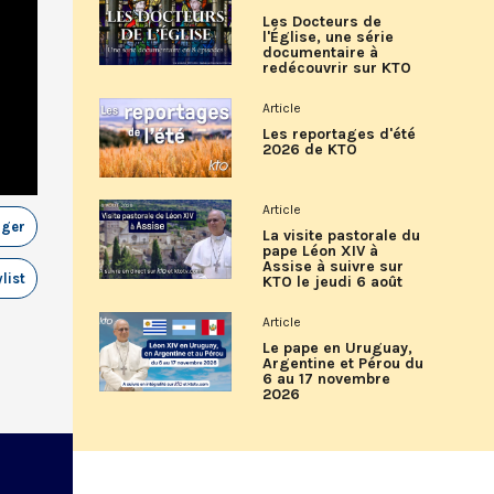
Les Docteurs de
l'Église, une série
documentaire à
redécouvrir sur KTO
Article
Les reportages d'été
2026 de KTO
Article
ager
La visite pastorale du
pape Léon XIV à
Assise à suivre sur
list
KTO le jeudi 6 août
Article
Le pape en Uruguay,
Argentine et Pérou du
6 au 17 novembre
2026