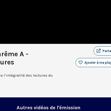
Part
arême A -
tures
Ajouter à ma play
e l’intégralité des lectures du
Autres vidéos de l'émission