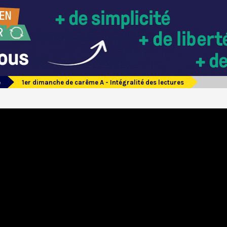
e
1er dimanche de carême A - Intégralité des lectures