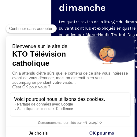
dimanche
Les quatre textes de la liturgie du dima
suivant sont lus et expliqués en quatre
épisodes par Marie-Noëlle Thabut. Des
simples et lumineux pour aller au cœur 
Révélation biblique, entrer dans ce que 
Luc appelle « l’intelligence des Écritures
Chaque jour, vivez avec la Parole de Dieu
Lundi, la première lecture ; mardi, le ps
mercredi, la deuxième lecture ; jeudi,
l’Évangile ; vendredi, les quatre épisodes
suite.
Visiter la page de l'émission