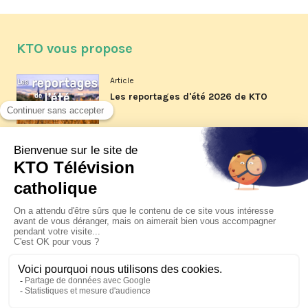
KTO vous propose
Article
Les reportages d'été 2026 de KTO
Article
La visite pastorale du pape Léon
XIV à Assise à suivre sur KTO le
jeudi 6 août
Article
Le pape en Uruguay, Argentine et
Pérou du 6 au 17 novembre 2026
© KTO 2026 —
Contact
—
Mentions légales