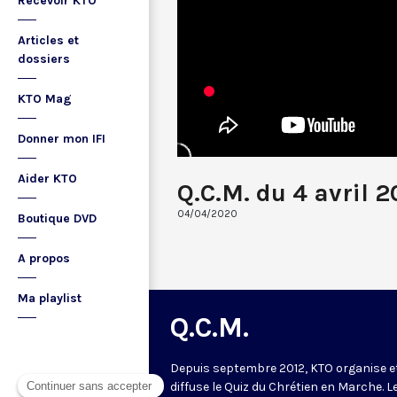
Recevoir KTO
Articles et
dossiers
KTO Mag
Donner mon IFI
Aider KTO
Q.C.M. du 4 avril 2
04/04/2020
Boutique DVD
A propos
Ma playlist
Q.C.M.
Depuis septembre 2012, KTO organise e
diffuse le Quiz du Chrétien en Marche. L