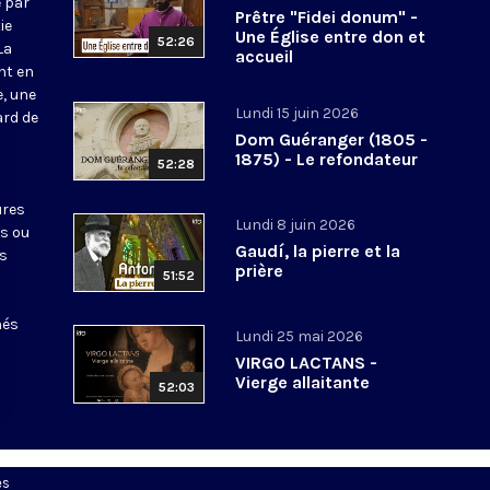
 par
Prêtre "Fidei donum" -
ie
Une Église entre don et
52:26
La
accueil
nt en
e, une
Lundi 15 juin 2026
ard de
Dom Guéranger (1805 -
1875) - Le refondateur
52:28
ures
Lundi 8 juin 2026
ts ou
Gaudí, la pierre et la
es
prière
51:52
nés
Lundi 25 mai 2026
VIRGO LACTANS -
Vierge allaitante
52:03
es