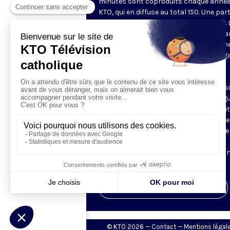
minutes sont coproduits chaque année
KTO, qui en diffuse au total 150. Une part
d'entre eux est disponible sur Internet. 
chaîne privilégie des documents metta
valeur une vision chrétienne de l'homm
lecture des questions de société au reg
la doctrine sociale de l'Église, une
(re)découverte du patrimoine culturel
chrétien. Les documentaires sont aussi
l'occasion de découvrir des grandes fig
du christianisme, à travers des portrai
des récits, et de partir à la rencontre d
communautés chrétiennes à travers le
monde. Ces films sont régulièrement
remarqués dans la presse et sélection
dans les festivals.
Visiter la page de l'émission
© KTO 2026 —
Contact
—
Mentions légal