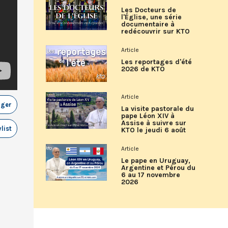
Les Docteurs de
l'Église, une série
documentaire à
redécouvrir sur KTO
Article
Les reportages d'été
2026 de KTO
Article
ager
La visite pastorale du
pape Léon XIV à
Assise à suivre sur
list
KTO le jeudi 6 août
Article
Le pape en Uruguay,
Argentine et Pérou du
6 au 17 novembre
2026