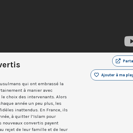
Part
ertis
Ajouter à ma play
musulmans qui ont embrassé la
ertainement à manier avec
e choix des intervenants. Alors
chaque année un peu plus, les
fidèles inattendus. En France, ils
née, à quitter l’Islam pour
es nouveaux convertis payent
au rejet de leur famille et de leur