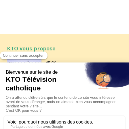
KTO vous propose
Article
Les reportages d'été 2026 de KTO
Article
La visite pastorale du pape Léon
XIV à Assise à suivre sur KTO le
jeudi 6 août
Article
Le pape en Uruguay, Argentine et
Pérou du 6 au 17 novembre 2026