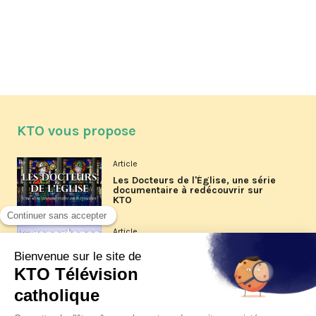
KTO vous propose
Article
Les Docteurs de l'Église, une série
documentaire à redécouvrir sur
KTO
Article
Les reportages d'été 2026 de KTO
Article
La visite pastorale du pape Léon