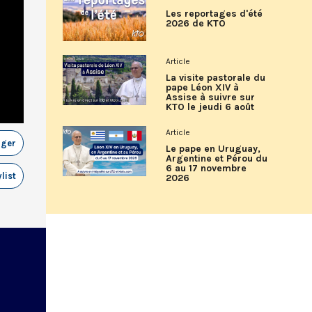
Les reportages d'été
2026 de KTO
Article
La visite pastorale du
pape Léon XIV à
Assise à suivre sur
KTO le jeudi 6 août
Article
ager
Le pape en Uruguay,
Argentine et Pérou du
6 au 17 novembre
list
2026