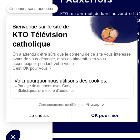
KTO retransmet, du lundi au vendredi à 
les vêpres en direct de Saint-Germain g
une technologie innovante : un système
captation multicaméra en direct total
automatisé, qui offre une réalisation au
près de la célébration.
Visiter la page de l'émission