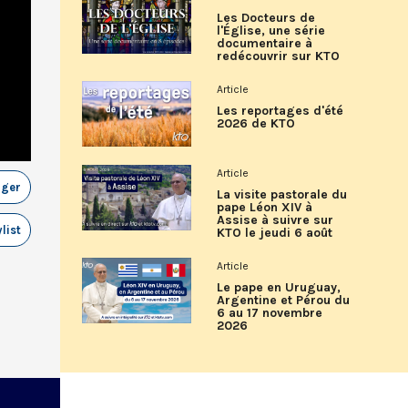
Les Docteurs de
l'Église, une série
documentaire à
redécouvrir sur KTO
Article
Les reportages d'été
2026 de KTO
Article
ager
La visite pastorale du
pape Léon XIV à
Assise à suivre sur
list
KTO le jeudi 6 août
Article
Le pape en Uruguay,
Argentine et Pérou du
6 au 17 novembre
2026