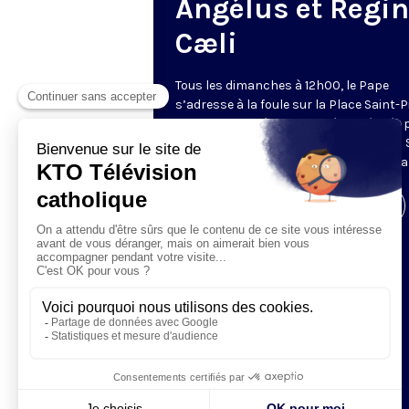
Angélus et Regi
Cæli
Tous les dimanches à 12h00, le Pape
s’adresse à la foule sur la Place Saint-P
de Rome. La prière de l’Angélus, récitée 
Pape, est précédée d’une allocution du 
Père. Retransmis et traduit en direct pa
Visiter la page de l'émission