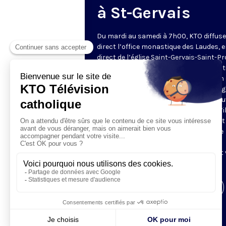
à St-Gervais
Du mardi au samedi à 7h00, KTO diffuse
direct l’office monastique des Laudes, 
direct de l’église Saint-Gervais-Saint-Pr
(Paris IVe), avec les Fraternités Monas
de Jérusalem. Les Laudes – dont le nom
dérivé du terme latin qui signifie "louang
sont d’abord la prière de louange qui ou
journée pour remercier Dieu du don qu’i
fait de ce jour nouveau, et le placer tout
entier sous son regard. Mais son heure
matinale éveille aussi le souvenir de la
Résurrection du Seigneur, "soleil levant
nous visiter" (Lc 1,28).
Visiter la page de l'émission