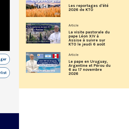
Les reportages d'été
2026 de KTO
Article
La visite pastorale du
pape Léon XIV à
Assise à suivre sur
KTO le jeudi 6 août
Article
ager
Le pape en Uruguay,
Argentine et Pérou du
6 au 17 novembre
list
2026