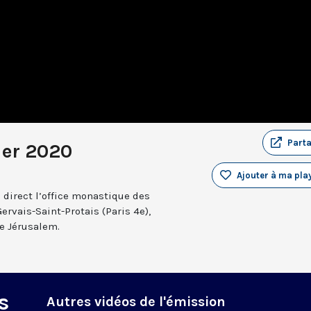
Part
ier 2020
Ajouter à ma play
 direct l’office monastique des
Gervais-Saint-Protais (Paris 4e),
e Jérusalem.
s
Autres vidéos de l'émission