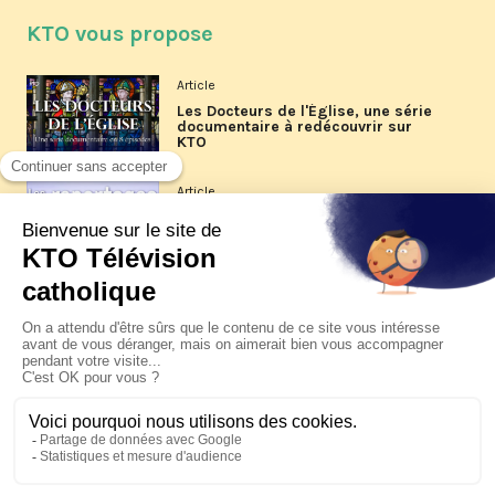
KTO vous propose
Article
Les Docteurs de l'Église, une série
documentaire à redécouvrir sur
KTO
Article
Les reportages d'été 2026 de KTO
Article
La visite pastorale du pape Léon
XIV à Assise à suivre sur KTO le
jeudi 6 août
Article
Le pape en Uruguay, Argentine et
Pérou du 6 au 17 novembre 2026