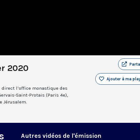
Part
er 2020
Ajouter à ma play
 direct l’office monastique des
Gervais-Saint-Protais (Paris 4e),
e Jérusalem.
s
Autres vidéos de l'émission