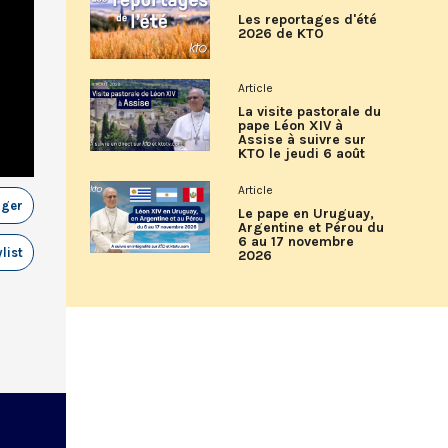
Les reportages d'été
2026 de KTO
Article
La visite pastorale du
pape Léon XIV à
Assise à suivre sur
KTO le jeudi 6 août
Article
ager
Le pape en Uruguay,
Argentine et Pérou du
6 au 17 novembre
list
2026