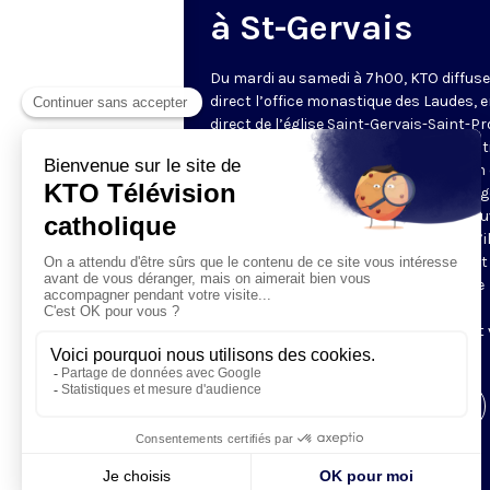
à St-Gervais
Du mardi au samedi à 7h00, KTO diffuse
direct l’office monastique des Laudes, 
direct de l’église Saint-Gervais-Saint-Pr
(Paris IVe), avec les Fraternités Monas
de Jérusalem. Les Laudes – dont le nom
dérivé du terme latin qui signifie "louang
sont d’abord la prière de louange qui ou
journée pour remercier Dieu du don qu’i
fait de ce jour nouveau, et le placer tout
entier sous son regard. Mais son heure
matinale éveille aussi le souvenir de la
Résurrection du Seigneur, "soleil levant
nous visiter" (Lc 1,28).
Visiter la page de l'émission