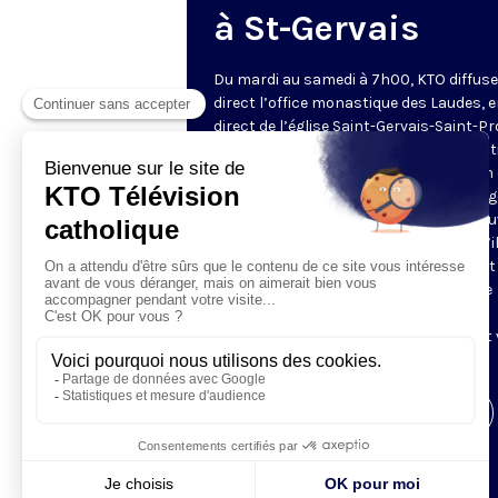
à St-Gervais
Du mardi au samedi à 7h00, KTO diffuse
direct l’office monastique des Laudes, 
direct de l’église Saint-Gervais-Saint-Pr
(Paris IVe), avec les Fraternités Monas
de Jérusalem. Les Laudes – dont le nom
dérivé du terme latin qui signifie "louang
sont d’abord la prière de louange qui ou
journée pour remercier Dieu du don qu’i
fait de ce jour nouveau, et le placer tout
entier sous son regard. Mais son heure
matinale éveille aussi le souvenir de la
Résurrection du Seigneur, "soleil levant
nous visiter" (Lc 1,28).
Visiter la page de l'émission