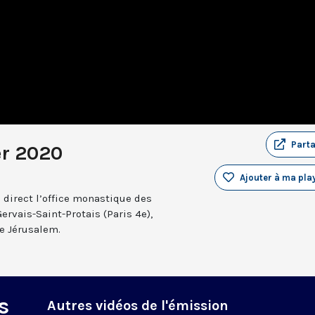
Part
er 2020
Ajouter à ma play
 direct l’office monastique des
Gervais-Saint-Protais (Paris 4e),
e Jérusalem.
s
Autres vidéos de l'émission