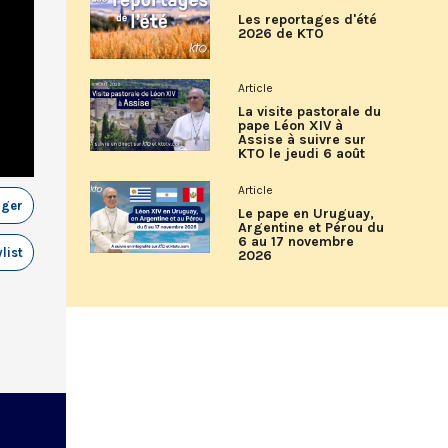
Les reportages d'été
2026 de KTO
Article
La visite pastorale du
pape Léon XIV à
Assise à suivre sur
KTO le jeudi 6 août
Article
ager
Le pape en Uruguay,
Argentine et Pérou du
6 au 17 novembre
list
2026