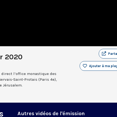
Part
er 2020
Ajouter à ma play
 direct l’office monastique des
Gervais-Saint-Protais (Paris 4e),
e Jérusalem.
s
Autres vidéos de l'émission