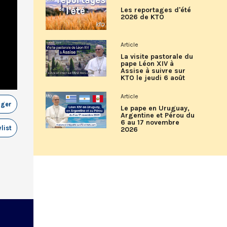
Les reportages d'été
2026 de KTO
Article
La visite pastorale du
pape Léon XIV à
Assise à suivre sur
KTO le jeudi 6 août
Article
ager
Le pape en Uruguay,
Argentine et Pérou du
6 au 17 novembre
list
2026