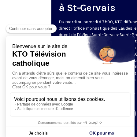
à St-Gervais
Du mardi au samedi à 7h00, KTO diffuse
direct l’office monastique des Laudes, 
direct de l’église Saint-Gervais-Saint-Pr
(Paris IVe), avec les Fraternités Monas
de Jérusalem. Les Laudes – dont le nom
dérivé du terme latin qui signifie "louang
sont d’abord la prière de louange qui ou
journée pour remercier Dieu du don qu’i
fait de ce jour nouveau, et le placer tout
entier sous son regard. Mais son heure
matinale éveille aussi le souvenir de la
Résurrection du Seigneur, "soleil levant
nous visiter" (Lc 1,28).
Visiter la page de l'émission