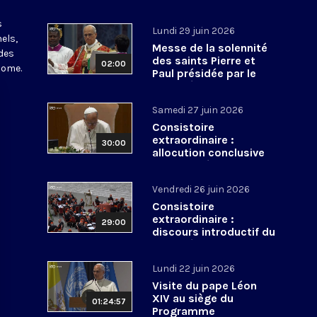
s
Lundi 29 juin 2026
els,
Messe de la solennité
des
des saints Pierre et
02:00
Rome.
Paul présidée par le
pape Léon XIV - 29 juin
2026
Samedi 27 juin 2026
Consistoire
extraordinaire :
30:00
allocution conclusive
du pape Léon XIV et Te
Deum - 27 juin 2026
Vendredi 26 juin 2026
Consistoire
extraordinaire :
29:00
discours introductif du
pape Léon XIV - 26 juin
2026
Lundi 22 juin 2026
Visite du pape Léon
XIV au siège du
01:24:57
Programme