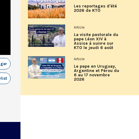
Les reportages d'été
2026 de KTO
Article
La visite pastorale du
pape Léon XIV à
Assise à suivre sur
KTO le jeudi 6 août
Article
ager
Le pape en Uruguay,
Argentine et Pérou du
6 au 17 novembre
list
2026