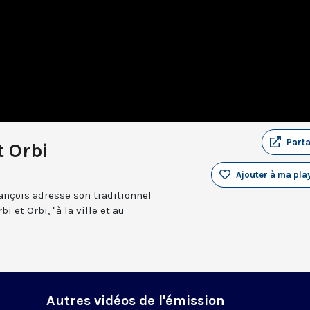
Part
t Orbi
Ajouter à ma play
ançois adresse son traditionnel
 et Orbi, "à la ville et au
Autres vidéos de l'émission