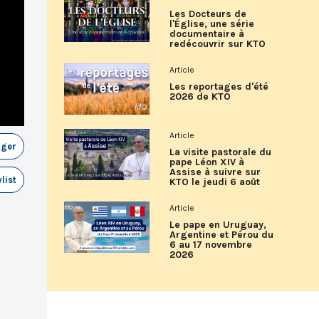
Les Docteurs de
l'Église, une série
documentaire à
redécouvrir sur KTO
Article
Les reportages d'été
2026 de KTO
Article
ager
La visite pastorale du
pape Léon XIV à
Assise à suivre sur
list
KTO le jeudi 6 août
Article
Le pape en Uruguay,
Argentine et Pérou du
6 au 17 novembre
2026