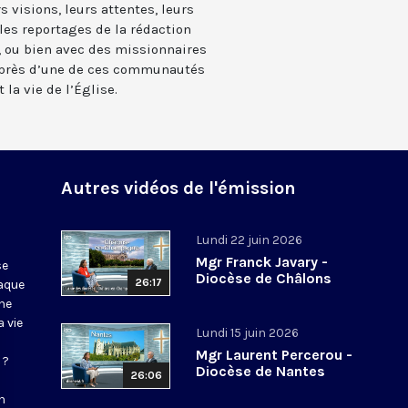
 visions, leurs attentes, leurs
 les reportages de la rédaction
, ou bien avec des missionnaires
uprès d’une de ces communautés
la vie de l’Église.
Autres vidéos de l'émission
Lundi 22 juin 2026
Mgr Franck Javary -
se
Diocèse de Châlons
26:17
haque
ne
 vie
Lundi 15 juin 2026
Mgr Laurent Percerou -
 ?
Diocèse de Nantes
26:06
n