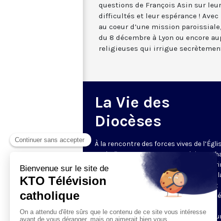
questions de François Asin sur leurs
difficultés et leur espérance ! Avec
au coeur d’une mission paroissiale
du 8 décembre à Lyon ou encore a
religieuses qui irrigue secrètement 
La Vie des
Diocèses
À la rencontre des forces vives de l’Égli
catholique en France et en Belgique. C
semaine, un évêque est reçu par Honori
Grasset pour remettre en perspective la
et l’actualité de son diocèse. Comment
l’Evangile est-il concrètement annoncé
Quelles sont les priorités pastorales ?
Reportages et interviews nourrissent u