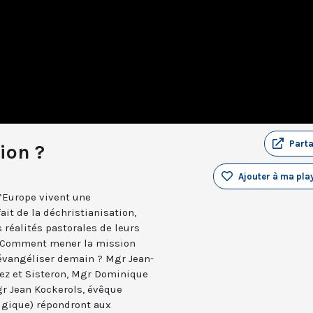
Part
ion ?
Ajouter à ma play
d’Europe vivent une
it de la déchristianisation,
 réalités pastorales de leurs
s. Comment mener la mission
évangéliser demain ? Mgr Jean-
iez et Sisteron, Mgr Dominique
r Jean Kockerols, évêque
elgique) répondront aux