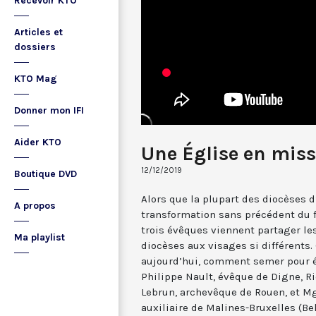
Recevoir KTO
Articles et
dossiers
KTO Mag
Donner mon IFI
Aider KTO
Une Église en miss
12/12/2019
Boutique DVD
Alors que la plupart des diocèses 
A propos
transformation sans précédent du fa
trois évêques viennent partager les
Ma playlist
diocèses aux visages si différent
aujourd’hui, comment semer pour 
Philippe Nault, évêque de Digne, R
Lebrun, archevêque de Rouen, et Mg
auxiliaire de Malines-Bruxelles (B