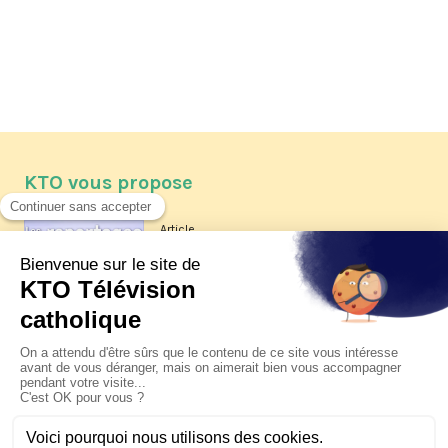
KTO vous propose
Article
Les reportages d'été 2026 de KTO
Article
La visite pastorale du pape Léon
XIV à Assise à suivre sur KTO le
jeudi 6 août
Article
Le pape en Uruguay, Argentine et