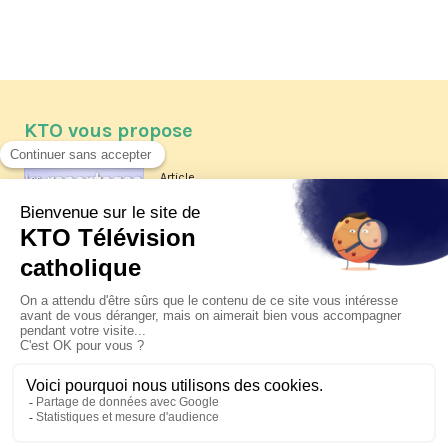
KTO vous propose
Article
Les reportages d'été 2026 de KTO
Article
La visite pastorale du pape Léon
XIV à Assise à suivre sur KTO le
jeudi 6 août
Article
Le pape en Uruguay, Argentine et
Pérou du 6 au 17 novembre 2026