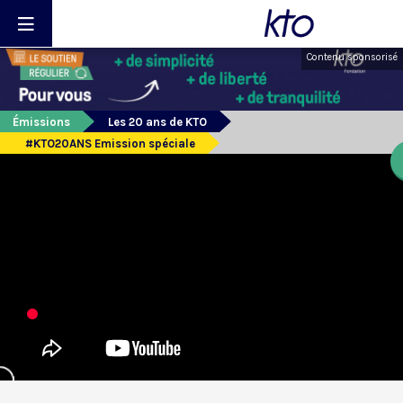
Contenu sponsorisé
Émissions
Les 20 ans de KTO
#KTO20ANS Emission spéciale