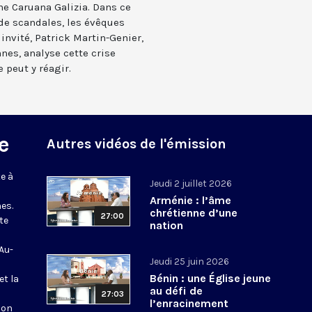
ne Caruana Galizia. Dans ce
 de scandales, les évêques
invité, Patrick Martin-Genier,
nes, analyse cette crise
 peut y réagir.
e
Autres vidéos de l'émission
e à
Jeudi 2 juillet 2026
Arménie : l’âme
es.
chrétienne d’une
27:00
te
nation
 Au-
Jeudi 25 juin 2026
Bénin : une Église jeune
et la
au défi de
27:03
l’enracinement
ion