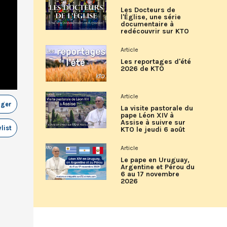
Les Docteurs de
l'Église, une série
documentaire à
redécouvrir sur KTO
Article
Les reportages d'été
2026 de KTO
Article
ager
La visite pastorale du
pape Léon XIV à
Assise à suivre sur
list
KTO le jeudi 6 août
Article
Le pape en Uruguay,
Argentine et Pérou du
6 au 17 novembre
2026