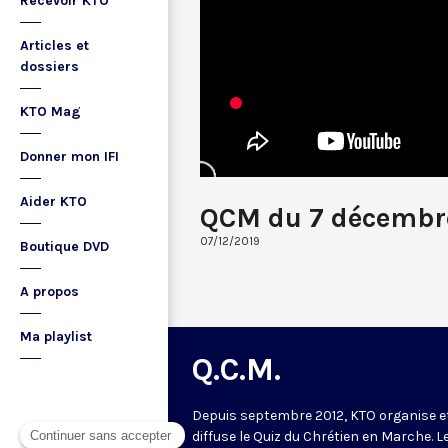
Recevoir KTO
Articles et
dossiers
KTO Mag
Donner mon IFI
Aider KTO
QCM du 7 décembre
07/12/2019
Boutique DVD
A propos
Ma playlist
Q.C.M.
Depuis septembre 2012, KTO organise e
diffuse le Quiz du Chrétien en Marche. L