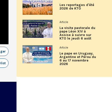
Les reportages d'été
2026 de KTO
Article
La visite pastorale du
pape Léon XIV à
Assise à suivre sur
KTO le jeudi 6 août
Article
ager
Le pape en Uruguay,
Argentine et Pérou du
6 au 17 novembre
list
2026