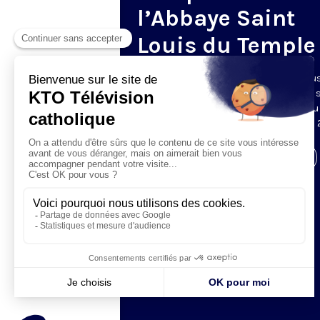
l’Abbaye Saint
Louis du Temple
Pour la période de l'Avent 2019, KTO vou
propose de prier les complies avec les
bénédictines de l'abbaye Saint-Louis du
Temple, à Limon. Du lundi au vendredi à 
Visiter la page de l'émission