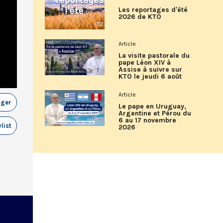
Les reportages d'été
2026 de KTO
Article
La visite pastorale du
pape Léon XIV à
Assise à suivre sur
KTO le jeudi 6 août
Article
ager
Le pape en Uruguay,
Argentine et Pérou du
6 au 17 novembre
list
2026