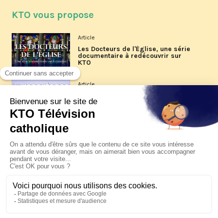
KTO vous propose
Article
Les Docteurs de l'Église, une série
documentaire à redécouvrir sur
KTO
Article
Les reportages d'été 2026 de KTO
Article
La visite pastorale du pape Léon
XIV à Assise à suivre sur KTO le
jeudi 6 août
Article
Le pape en Uruguay, Argentine et
Pérou du 6 au 17 novembre 2026