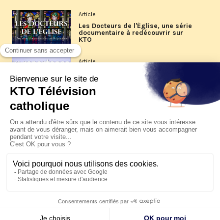
Article
Les Docteurs de l'Église, une série
documentaire à redécouvrir sur
KTO
Article
Les reportages d'été 2026 de KTO
Article
La visite pastorale du pape Léon
XIV à Assise à suivre sur KTO le
jeudi 6 août
Article
Le pape en Uruguay, Argentine et
Pérou du 6 au 17 novembre 2026