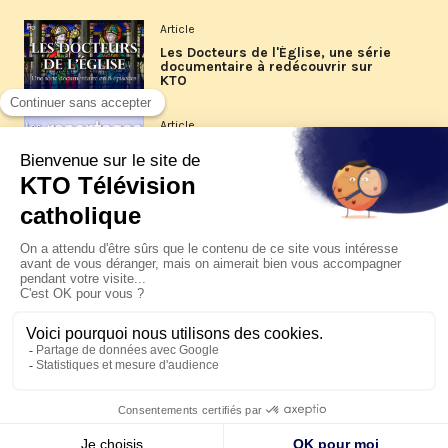
Article
Les Docteurs de l'Église, une série
documentaire à redécouvrir sur
KTO
Article
Les reportages d'été 2026 de KTO
Article
La visite pastorale du pape Léon
XIV à Assise à suivre sur KTO le
jeudi 6 août
Article
Le pape en Uruguay, Argentine et
Pérou du 6 au 17 novembre 2026