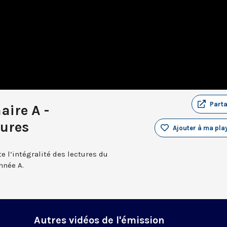
Part
aire A -
tures
Ajouter à ma play
e l’intégralité des lectures du
nnée A.
Autres vidéos de l'émission