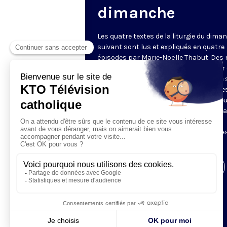
dimanche
Les quatre textes de la liturgie du dima
suivant sont lus et expliqués en quatre
épisodes par Marie-Noëlle Thabut. Des
simples et lumineux pour aller au cœur 
Révélation biblique, entrer dans ce que 
Luc appelle « l’intelligence des Écritures
Chaque jour, vivez avec la Parole de Dieu
Lundi, la première lecture ; mardi, le ps
mercredi, la deuxième lecture ; jeudi,
l’Évangile ; vendredi, les quatre épisodes
suite.
Visiter la page de l'émission