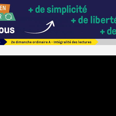
e
2e dimanche ordinaire A - Intégralité des lectures