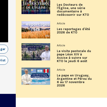
Les Docteurs de
l'Église, une série
documentaire à
redécouvrir sur KTO
Article
Les reportages d'été
2026 de KTO
Article
ager
La visite pastorale du
pape Léon XIV à
Assise à suivre sur
list
KTO le jeudi 6 août
Article
Le pape en Uruguay,
Argentine et Pérou du
6 au 17 novembre
2026