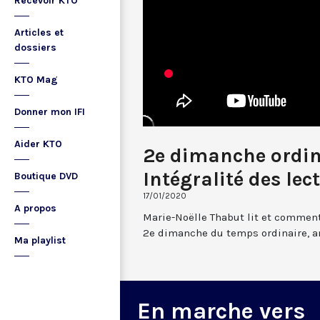
Recevoir KTO
Articles et
dossiers
KTO Mag
Donner mon IFI
Aider KTO
2e dimanche ordin
Intégralité des lec
Boutique DVD
17/01/2020
A propos
Marie-Noëlle Thabut lit et comment
2e dimanche du temps ordinaire, a
Ma playlist
En marche vers