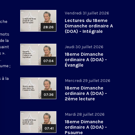
Vendredi 31 juillet 2026
Lectures du 18eme
nche
Dimanche ordinaire A
28:26
(DOA) - Intégrale
 mots
de la
saint
Jeudi 30 juillet 2026
 ».
18eme Dimanche
ordinaire A (DOA) -
.
07:04
Évangile
aume ;
 à la
Mercredi 29 juillet 2026
18eme Dimanche
ordinaire A (DOA) -
07:36
2ème lecture
Mardi 28 juillet 2026
18eme Dimanche
ordinaire A (DOA) -
07:41
Psaume