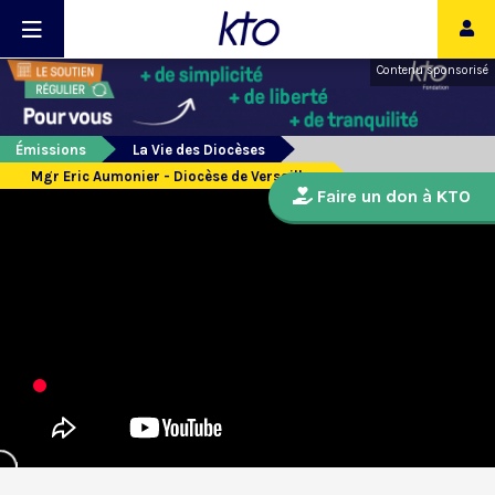
Contenu sponsorisé
Émissions
La Vie des Diocèses
Mgr Eric Aumonier - Diocèse de Versailles
Faire un don à KTO