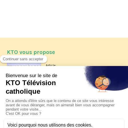
KTO vous propose
Article
Les reportages d'été 2026 de KTO
Article
La visite pastorale du pape Léon
XIV à Assise à suivre sur KTO le
jeudi 6 août
Article
Le pape en Uruguay, Argentine et