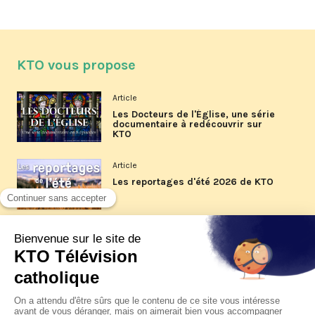
KTO vous propose
Article
Les Docteurs de l'Église, une série
documentaire à redécouvrir sur
KTO
Article
Les reportages d'été 2026 de KTO
Article
La visite pastorale du pape Léon
XIV à Assise à suivre sur KTO le
jeudi 6 août
Article
Le pape en Uruguay, Argentine et