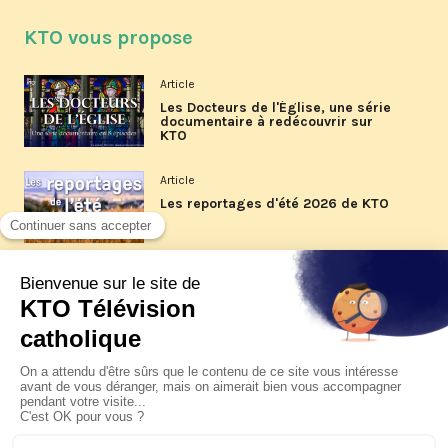
KTO vous propose
Article
Les Docteurs de l'Église, une série
documentaire à redécouvrir sur
KTO
Article
Les reportages d'été 2026 de KTO
Article
La visite pastorale du pape Léon
XIV à Assise à suivre sur KTO le
jeudi 6 août
Article
Le pape en Uruguay, Argentine et
Pérou du 6 au 17 novembre 2026