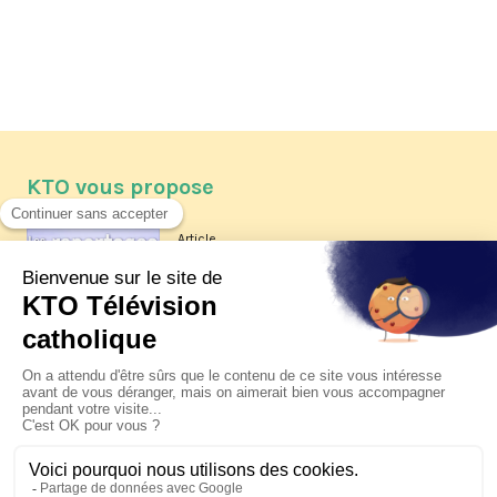
KTO vous propose
Article
Les reportages d'été 2026 de KTO
Article
La visite pastorale du pape Léon
XIV à Assise à suivre sur KTO le
jeudi 6 août
Article
Le pape en Uruguay, Argentine et
Pérou du 6 au 17 novembre 2026